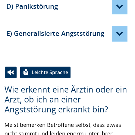
D) Panikstörung
E) Generalisierte Angststörung
Leichte Sprache
Zur
Aktiviere
Ein
Wie erkennt eine Ärztin oder ein
Leichten
Audio-
Video
Arzt, ob ich an einer
Sprache
Unterstützung.
in
Angststörung erkrankt bin?
wechseln.
Deutscher
Gebärdensprache
Meist bemerken Betroffene selbst, dass etwas
wird
nicht stimmt und leiden enorm unter ihren
angezeigt.