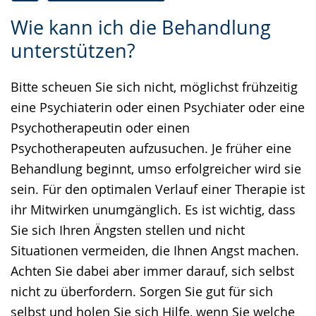
Zur
Aktiviere
Ein
Wie kann ich die Behandlung
Leichten
Audio-
Video
unterstützen?
Sprache
Unterstützung.
in
wechseln.
Deutscher
Bitte scheuen Sie sich nicht, möglichst frühzeitig
Gebärdensprache
eine Psychiaterin oder einen Psychiater oder eine
wird
Psychotherapeutin oder einen
angezeigt.
Psychotherapeuten aufzusuchen. Je früher eine
Behandlung beginnt, umso erfolgreicher wird sie
sein. Für den optimalen Verlauf einer Therapie ist
ihr Mitwirken unumgänglich. Es ist wichtig, dass
Sie sich Ihren Ängsten stellen und nicht
Situationen vermeiden, die Ihnen Angst machen.
Achten Sie dabei aber immer darauf, sich selbst
nicht zu überfordern. Sorgen Sie gut für sich
selbst und holen Sie sich Hilfe, wenn Sie welche