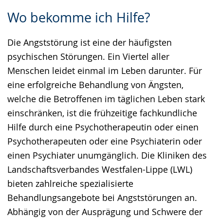
Zur
Aktiviere
Ein
Wo bekomme ich Hilfe?
Leichten
Audio-
Video
Sprache
Unterstützung.
in
Die Angststörung ist eine der häufigsten
wechseln.
Deutscher
psychischen Störungen. Ein Viertel aller
Gebärdensprache
Menschen leidet einmal im Leben darunter. Für
wird
eine erfolgreiche Behandlung von Ängsten,
angezeigt.
welche die Betroffenen im täglichen Leben stark
einschränken, ist die frühzeitige fachkundliche
Hilfe durch eine Psychotherapeutin oder einen
Psychotherapeuten oder eine Psychiaterin oder
einen Psychiater unumgänglich. Die Kliniken des
Landschaftsverbandes Westfalen-Lippe (LWL)
bieten zahlreiche spezialisierte
Behandlungsangebote bei Angststörungen an.
Abhängig von der Ausprägung und Schwere der