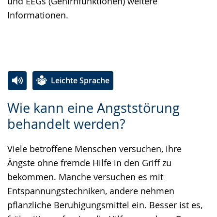
und EEGs (Gehirnfunktionen) weitere
Informationen.
Leichte Sprache
Zur
Aktiviere
Ein
Wie kann eine Angststörung
Leichten
Audio-
Video
behandelt werden?
Sprache
Unterstützung.
in
wechseln.
Deutscher
Viele betroffene Menschen versuchen, ihre
Gebärdensprache
Ängste ohne fremde Hilfe in den Griff zu
wird
bekommen. Manche versuchen es mit
angezeigt.
Entspannungstechniken, andere nehmen
pflanzliche Beruhigungsmittel ein. Besser ist es,