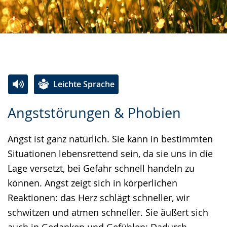
Leichte Sprache
Zur
Aktiviere
Ein
Angststörungen & Phobien
Leichten
Audio-
Video
Sprache
Unterstützung.
in
Angst ist ganz natürlich. Sie kann in bestimmten
wechseln.
Deutscher
Situationen lebensrettend sein, da sie uns in die
Gebärdensprache
Lage versetzt, bei Gefahr schnell handeln zu
wird
können. Angst zeigt sich in körperlichen
angezeigt.
Reaktionen: das Herz schlägt schneller, wir
schwitzen und atmen schneller. Sie äußert sich
auch in Gedanken und Gefühlen: Dadurch