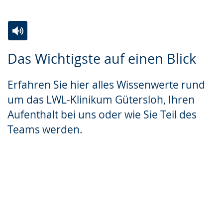
Zur
Aktiviere
Ein
Das Wichtigste auf einen Blick
Leichten
Audio-
Video
Sprache
Unterstützung.
in
Erfahren Sie hier alles Wissenwerte rund
wechseln.
Deutscher
um das LWL-Klinikum Gütersloh, Ihren
Gebärdensprache
Aufenthalt bei uns oder wie Sie Teil des
wird
Teams werden.
angezeigt.
Ihr Aufenthalt bei uns
Unser LWL-Klinikum Gütersloh
Unsere Kliniken / Abteilungen
Stellenangebote & Ausbildung
LWL-Rehazentrum Bernhard-
LWL-Rehazentrum Hans Peter Kitzig