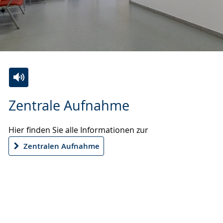
Zur
Aktiviere
Ein
Zentrale Aufnahme
Leichten
Audio-
Video
Sprache
Unterstützung.
in
Hier finden Sie alle Informationen zur
wechseln.
Deutscher
Gebärdensprache
Zentralen Aufnahme
wird
angezeigt.