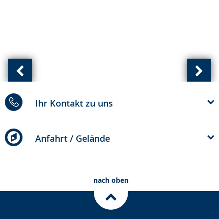
Vorherige
Näch
Ansicht:
Ansic
Ihr Kontakt zu uns
(
(
von
von
)
)
Anfahrt / Gelände
nach oben