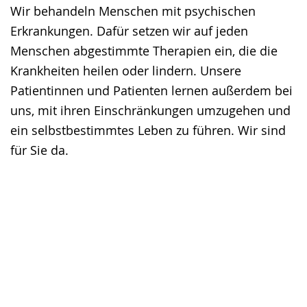
Wir behandeln Menschen mit psychischen
Gebärdensprache
Erkrankungen. Dafür setzen wir auf jeden
wird
Menschen abgestimmte Therapien ein, die die
angezeigt.
Krankheiten heilen oder lindern. Unsere
Patientinnen und Patienten lernen außerdem bei
uns, mit ihren Einschränkungen umzugehen und
ein selbstbestimmtes Leben zu führen. Wir sind
für Sie da.
Für Patient:innen & Angehörige
Für Zuweisende & Fachpublikum
Für Bewerber:innen & Mitarbeitende