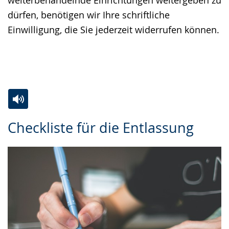
weiterbehandelnde Einrichtungen weitergeben zu
dürfen, benötigen wir Ihre schriftliche
Einwilligung, die Sie jederzeit widerrufen können.
Zur
Aktiviere
Ein
Checkliste für die Entlassung
Leichten
Audio-
Video
Sprache
Unterstützung.
in
wechseln.
Deutscher
Gebärdensprache
wird
angezeigt.