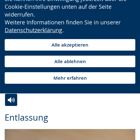
Cookie-Einstellungen unten auf der Seite
widerrufen.
Weitere Informationen finden Sie in unserer
Datenschutzerklärung
.
Alle akzeptieren
Alle ablehnen
Mehr erfahren
Zur
Aktiviere
Ein
Entlassung
Leichten
Audio-
Video
Sprache
Unterstützung.
in
wechseln.
Deutscher